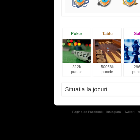
Poker
Table
Sa
312k
50056k
296
puncte
puncte
punc
Situatia la jocuri
Pagina de Facebook
|
Instagram
|
Twitter
|
Y