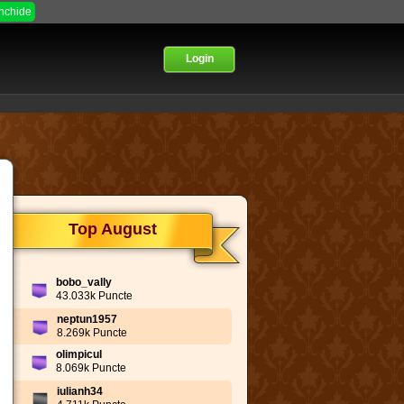
Inchide
Login
Top August
bobo_vally
43.033k Puncte
neptun1957
8.269k Puncte
olimpicul
8.069k Puncte
iulianh34