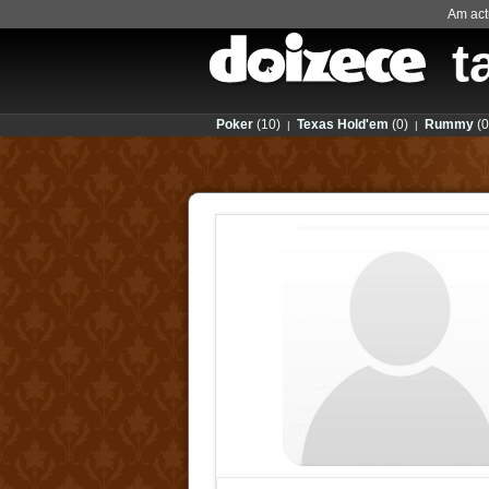
Am actu
t
Poker
(10)
Texas Hold'em
(0)
Rummy
(0
|
|